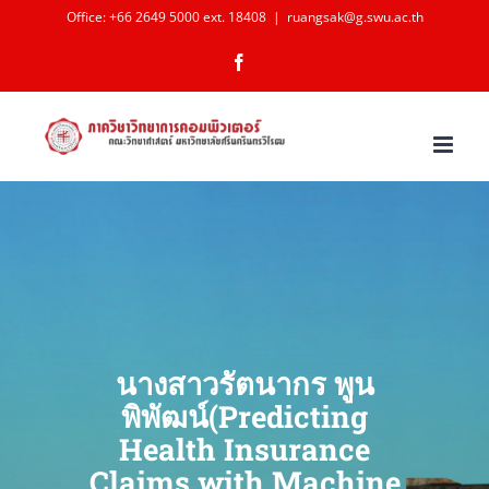
Skip
Office: +66 2649 5000 ext. 18408
|
ruangsak@g.swu.ac.th
to
Facebook
content
นางสาวรัตนากร พูน
พิพัฒน์(Predicting
Health Insurance
Claims with Machine